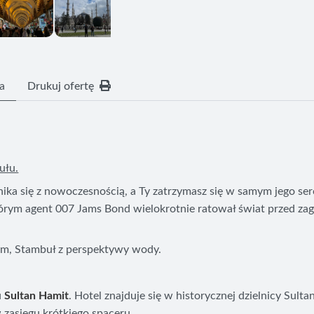
a
Drukuj ofertę
ułu.
nika się z nowoczesnością, a Ty zatrzymasz się w samym jego se
którym agent 007 Jams Bond wielokrotnie ratował świat przed zag
rem, Stambuł z perspektywy wody.
u
Sultan Hamit
. Hotel znajduje się w historycznej dzielnicy Sul
zasięgu krótkiego spaceru.