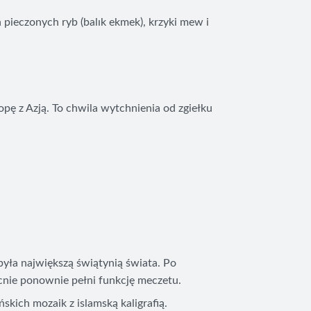
 pieczonych ryb (balık ekmek), krzyki mew i
pę z Azją. To chwila wytchnienia od zgiełku
t była największą świątynią świata. Po
cnie ponownie pełni funkcję meczetu.
kich mozaik z islamską kaligrafią.