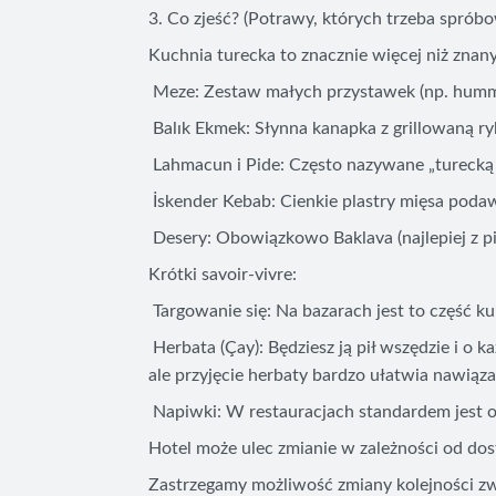
3. Co zjeść? (Potrawy, których trzeba sprób
Kuchnia turecka to znacznie więcej niż znan
Meze: Zestaw małych przystawek (np. humm
Balık Ekmek: Słynna kanapka z grillowaną ryb
Lahmacun i Pide: Często nazywane „turecką p
İskender Kebab: Cienkie plastry mięsa pod
Desery: Obowiązkowo Baklava (najlepiej z pist
Krótki savoir-vivre:
Targowanie się: Na bazarach jest to część ku
Herbata (Çay): Będziesz ją pił wszędzie i o 
ale przyjęcie herbaty bardzo ułatwia nawiązan
Napiwki: W restauracjach standardem jest ok.
Hotel może ulec zmianie w zależności od dos
Zastrzegamy możliwość zmiany kolejności zw