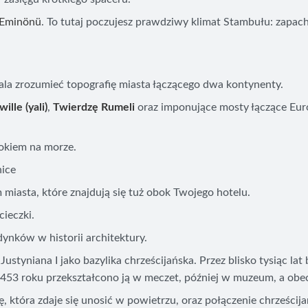
Eminönü
. To tutaj poczujesz prawdziwy klimat Stambułu: zapach
la zrozumieć topografię miasta łączącego dwa kontynenty.
ille (yali)
,
Twierdzę Rumeli
oraz imponujące mosty łączące Euro
dokiem na morze.
nice
iasta, które znajdują się tuż obok Twojego hotelu.
ieczki.
dynków w historii architektury.
Justyniana I jako bazylika chrześcijańska. Przez blisko tysiąc la
453 roku przekształcono ją w meczet, później w muzeum, a obe
tóra zdaje się unosić w powietrzu, oraz połączenie chrześcijańs