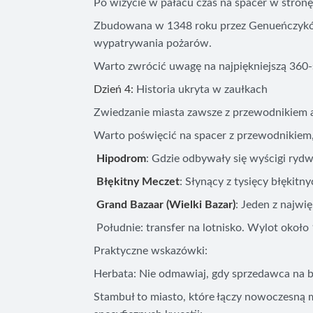
Po wizycie w pałacu czas na spacer w stronę
Zbudowana w 1348 roku przez Genueńczyków j
wypatrywania pożarów.
Warto zwrócić uwagę na najpiękniejszą 360-
Dzień 4:
Historia ukryta w zaułkach
Zwiedzanie miasta zawsze z przewodnikiem a
Warto poświęcić na spacer z przewodnikiem, 
Hipodrom
: Gdzie odbywały się wyścigi ry
Błękitny Meczet
: Słynący z tysięcy błękitn
Grand Bazaar (Wielki Bazar)
: Jeden z najwi
Południe: transfer na lotnisko. Wylot około 
Praktyczne wskazówki:
Herbata: Nie odmawiaj, gdy sprzedawca na ba
Stambuł to miasto, które łączy nowoczesną 