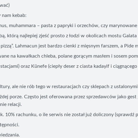
ować)
y nam kebab:
us, muhammara – pasta z papryki i orzechów, czy marynowane
ą, którą najlepiej zjeść prosto z łodzi w okolicach mostu Galata 
izzą”. Lahmacun jest bardzo cienki z mięsnym farszem, a Pide m
awane na kawałkach chleba, polane gorącym masłem i sosem po
acjami) oraz Künefe (ciepły deser z ciasta kadayif i ciągnącego s
ltury, ale nie rób tego w restauracjach czy sklepach z ustalonym
każdej porze. Często jest oferowana przez sprzedawców jako gest
ie relacji.
 10% rachunku, o ile serwis nie został już doliczony (sprawdź p
tępności.
iedzania.