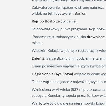
Zakwaterowanie i spacer w stronę nabrzeża
widok na tętniący życiem
Bosfor
.
Rejs po Bosforze
( w cenie)
To obowiązkowy punkt programu. Rejs pozwa
Podczas rejsu zobaczysz z bliska
drewniane w
miasta.
Wieczór: Kolacja w jednej z restauracji z wi
Dzień 2
: Serce Bizancjum i podziemne tajem
Dzień poświęcony najważniejszym symbolom m
Hagia Sophia (Aya Sofya)
wejście w cenie wyc
To bez wątpienia jeden z najważniejszych bu
Wzniesiona w VI wieku (537 r.) przez cesarza 
zdobyciu Konstantynopola przez Turków w 1
Warto zwrócić uwagę na niesamowitą kopułę, k