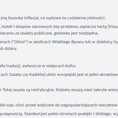
czną (wysoka inflacja), co wpływa na codzienne płatności:
 hoteli i sklepów sieciowych bez problemu zapłacisz kartą (Visa
łaceniu za toalety publiczne, gotówka jest niezbędna.
rach (*Döviz*) w okolicach Wielkiego Bazaru lub w dzielnicy S
ub dolary.
dla tradycji, zwłaszcza w miejscach kultu:
icach Galata czy Kadıköy) ubiór europejski jest w pełni akceptow
: Tutaj zasady są restrykcyjne. Kobiety muszą mieć zakryte włos
ki szal, choć przed wejściem do najpopularniejszych meczetó
zepnością. Stambuł jest pełen stromych podejść i śliskiego, wy