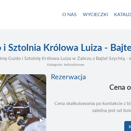
O NAS
WYCIECZKI
KATALO
 i Sztolnia Królowa Luiza - Bajt
ię Guido i Sztolnię Królowa Luiza w Zabrzu z Bajtel Szychtą - 
Kategorie: Jednodniowe
Rezerwacja
Cena 
Cena skalkulowania po kontakcie z 
zależna jest od ilo
K