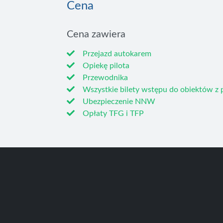
Cena
Cena zawiera
Przejazd autokarem
Opiekę pilota
Przewodnika
Wszystkie bilety wstępu do obiektów z
Ubezpieczenie NNW
Opłaty TFG i TFP