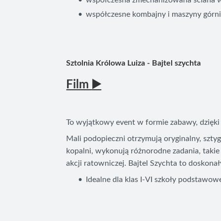
współczesna zmechanizowana ściana
współczesne kombajny i maszyny górn
Sztolnia Królowa Luiza - Bajtel szychta
Film
▶️
To wyjątkowy event w formie zabawy, dzięki 
Mali podopieczni otrzymują oryginalny, sztyg
kopalni, wykonują różnorodne zadania, takie 
akcji ratowniczej. Bajtel Szychta to doskona
Idealne dla klas I-VI szkoły podstawowe