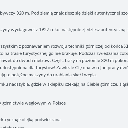
czy 320 m. Pod ziemią znajdziesz się dzięki autentycznej szoli
zyny wyciągowej z 1927 roku, następnie zjedziesz autentyczną 
szystkim z poznawaniem rozwoju techniki górniczej od końca 
 na trasie turystycznej go nie brakuje. Podczas zwiedzania zobac
 nawet do dwóch metrów. Część trasy na poziomie 320 m pokonas
ie udostępniona dla turystów! Zawiezie Cię ona w rejon pracy 
ują te potężne maszyny do urabiania skał i węgla.
u nadszybia, gdzie w sklepiku czekają na Ciebie górnicze, śląsk
a w górnictwie węglowym w Polsce
ektryczną kolejką podwieszaną