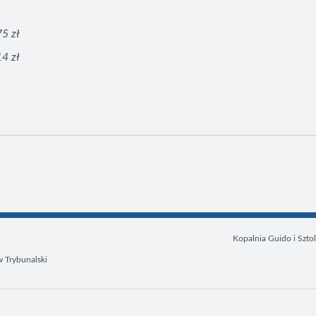
5 zł
4 zł
Kopalnia Guido i Sztol
w Trybunalski