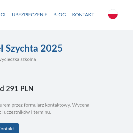
GI
UBEZPIECZENIE
BLOG
KONTAKT
el Szychta 2025
wycieczka szkolna
od
291 PLN
biurem przez formularz kontaktowy. Wycena
ści uczestników i terminu.
ontakt