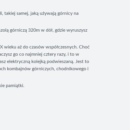
, takiej samej, jaką używają górnicy na
szolą górniczą 320m w dół, gdzie wyruszysz
XIX wieku aż do czasów współczesnych. Choć
zysz go co najmniej cztery razy, i to w
z elektryczną kolejką podwieszaną. Jest to
dwóch kombajnów górniczych, chodnikowego i
ie pamiątki.