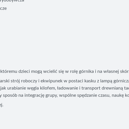
 wydobywcza
icze
któremu dzieci mogą wcielić się w rolę górnika i na własnej skó
arski strój roboczy i ekwipunek w postaci kasku z lampą górniczą
jak urabianie węgla kilofem, ładowanie i transport drewnianą tac
ły sposób na integrację grupy, wspólne spędzanie czasu, naukę k
j.