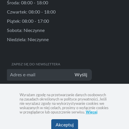
Środa: 08:00 - 18:00
Czwartek: 08:00 - 18:00
Piątek: 08:00 - 17:00
Sobota: Nieczynne
Niedziela: Nieczynne
ZAPISZ SIĘ DO NEWSLETTERA
Wyślij
Wyrażam zgodę na przetwarzanie danych osobowych
na zasadach określonych w polityce prywatności, Jeśli
nie wyrażasz zgody na wykorzystywanie cookies we
wskazanych w niej celach, prosimy o wyłącznie cookies
w przeglądarce lub opuszczenie serwisu.
Więcej
Akceptuj