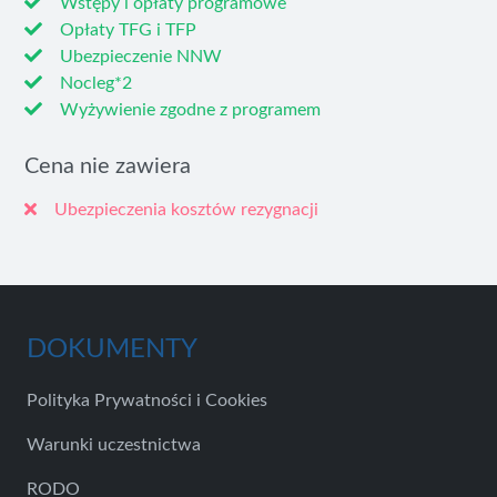
Wstępy i opłaty programowe
Opłaty TFG i TFP
Ubezpieczenie NNW
Nocleg*2
Wyżywienie zgodne z programem
Cena nie zawiera
Ubezpieczenia kosztów rezygnacji
DOKUMENTY
Polityka Prywatności i Cookies
Warunki uczestnictwa
RODO