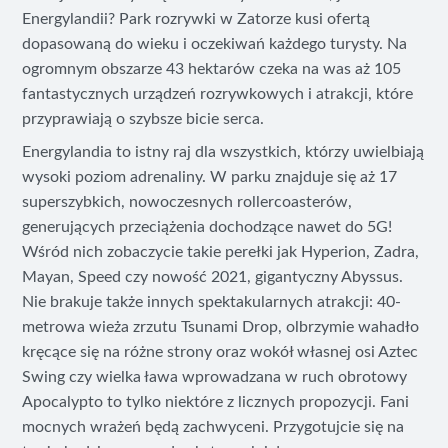
Energylandii? Park rozrywki w Zatorze kusi ofertą
dopasowaną do wieku i oczekiwań każdego turysty. Na
ogromnym obszarze 43 hektarów czeka na was aż 105
fantastycznych urządzeń rozrywkowych i atrakcji, które
przyprawiają o szybsze bicie serca.
Energylandia to istny raj dla wszystkich, którzy uwielbiają
wysoki poziom adrenaliny. W parku znajduje się aż 17
superszybkich, nowoczesnych rollercoasterów,
generujących przeciążenia dochodzące nawet do 5G!
Wśród nich zobaczycie takie perełki jak Hyperion, Zadra,
Mayan, Speed czy nowość 2021, gigantyczny Abyssus.
Nie brakuje także innych spektakularnych atrakcji: 40-
metrowa wieża zrzutu Tsunami Drop, olbrzymie wahadło
kręcące się na różne strony oraz wokół własnej osi Aztec
Swing czy wielka ława wprowadzana w ruch obrotowy
Apocalypto to tylko niektóre z licznych propozycji. Fani
mocnych wrażeń będą zachwyceni. Przygotujcie się na