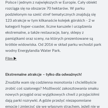
Polsce i jednym z największych w Europie. Cały obiekt
rozciąga się na obszarze 70 hektarów. W parku
podzielonym na sześć stref tematycznych znajdują się
123 atrakcje w tym kilkanaście kolejek górskich - 2 w
kategorii hyper-coaster, liczne karuzele i urządzenia
ekstremalne, a także restauracje, bary, sklepy z
pamiątkami oraz sceny, na których prezentowane są
krótkie widowiska. Od 2016 w skład parku wchodzi park
wodny Energylandia Water Park.
Film
▶️
Ekstremalne atrakcje – tylko dla odważnych!
Znudziła wam się codzienna monotonia i chcielibyście
zrobić coś szalonego? Możliwość zakosztowania smaku
nowych przygód oraz wyjątkowych chwil z przyjaciółmi
dają parki rozrywki. A gdzie przeżyć niezapomniane
emocje i zmierzyć się we własnym strachem, jeżeli nie w