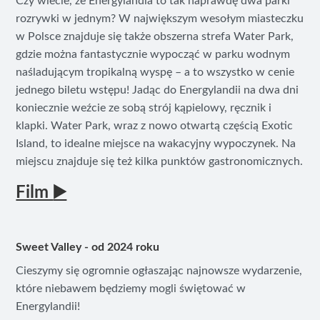
Czy wiecie, że Energylandia to tak naprawdę dwa parki
rozrywki w jednym? W największym wesołym miasteczku
w Polsce znajduje się także obszerna strefa Water Park,
gdzie można fantastycznie wypocząć w parku wodnym
naśladującym tropikalną wyspę – a to wszystko w cenie
jednego biletu wstępu! Jadąc do Energylandii na dwa dni
koniecznie weźcie ze sobą strój kąpielowy, ręcznik i
klapki. Water Park, wraz z nowo otwartą częścią Exotic
Island, to idealne miejsce na wakacyjny wypoczynek. Na
miejscu znajduje się też kilka punktów gastronomicznych.
Film
▶️
Sweet Valley - od 2024 roku
Cieszymy się ogromnie ogłaszając najnowsze wydarzenie,
które niebawem będziemy mogli świętować w
Energylandii!