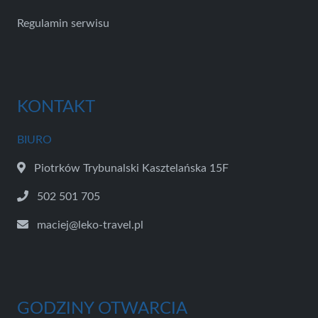
Regulamin serwisu
KONTAKT
BIURO
Piotrków Trybunalski Kasztelańska 15F
502 501 705
maciej@leko-travel.pl
GODZINY OTWARCIA