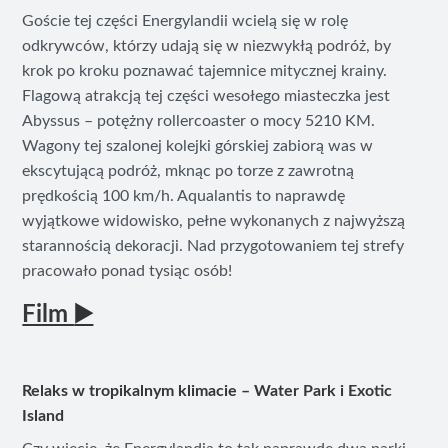
Goście tej części Energylandii wcielą się w rolę
odkrywców, którzy udają się w niezwykłą podróż, by
krok po kroku poznawać tajemnice mitycznej krainy.
Flagową atrakcją tej części wesołego miasteczka jest
Abyssus – potężny rollercoaster o mocy 5210 KM.
Wagony tej szalonej kolejki górskiej zabiorą was w
ekscytującą podróż, mknąc po torze z zawrotną
prędkością 100 km/h. Aqualantis to naprawdę
wyjątkowe widowisko, pełne wykonanych z najwyższą
starannością dekoracji. Nad przygotowaniem tej strefy
pracowało ponad tysiąc osób!
Film
▶️
Relaks w tropikalnym klimacie – Water Park i Exotic
Island