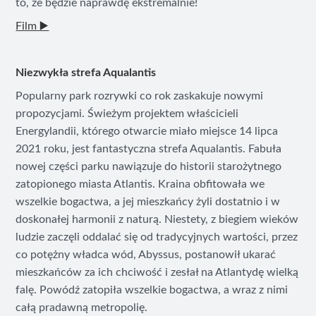
to, że będzie naprawdę ekstremalnie!
Film
▶️
Niezwykła strefa Aqualantis
Popularny park rozrywki co rok zaskakuje nowymi
propozycjami. Świeżym projektem właścicieli
Energylandii, którego otwarcie miało miejsce 14 lipca
2021 roku, jest fantastyczna strefa Aqualantis. Fabuła
nowej części parku nawiązuje do historii starożytnego
zatopionego miasta Atlantis. Kraina obfitowała we
wszelkie bogactwa, a jej mieszkańcy żyli dostatnio i w
doskonałej harmonii z naturą. Niestety, z biegiem wieków
ludzie zaczęli oddalać się od tradycyjnych wartości, przez
co potężny władca wód, Abyssus, postanowił ukarać
mieszkańców za ich chciwość i zesłał na Atlantydę wielką
falę. Powódź zatopiła wszelkie bogactwa, a wraz z nimi
całą pradawną metropolię.