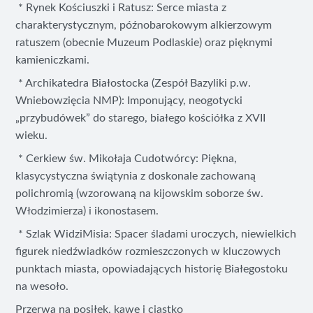
* Rynek Kościuszki i Ratusz: Serce miasta z
charakterystycznym, późnobarokowym alkierzowym
ratuszem (obecnie Muzeum Podlaskie) oraz pięknymi
kamieniczkami.
* Archikatedra Białostocka (Zespół Bazyliki p.w.
Wniebowzięcia NMP): Imponujący, neogotycki
„przybudówek” do starego, białego kościółka z XVII
wieku.
* Cerkiew św. Mikołaja Cudotwórcy: Piękna,
klasycystyczna świątynia z doskonale zachowaną
polichromią (wzorowaną na kijowskim soborze św.
Włodzimierza) i ikonostasem.
* Szlak WidziMisia: Spacer śladami uroczych, niewielkich
figurek niedźwiadków rozmieszczonych w kluczowych
punktach miasta, opowiadających historię Białegostoku
na wesoło.
Przerwa na posiłek, kawę i ciastko