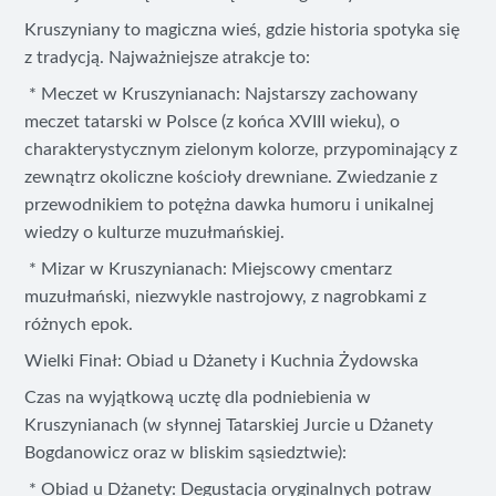
Kruszyniany to magiczna wieś, gdzie historia spotyka się
z tradycją. Najważniejsze atrakcje to:
* Meczet w Kruszynianach: Najstarszy zachowany
meczet tatarski w Polsce (z końca XVIII wieku), o
charakterystycznym zielonym kolorze, przypominający z
zewnątrz okoliczne kościoły drewniane. Zwiedzanie z
przewodnikiem to potężna dawka humoru i unikalnej
wiedzy o kulturze muzułmańskiej.
* Mizar w Kruszynianach: Miejscowy cmentarz
muzułmański, niezwykle nastrojowy, z nagrobkami z
różnych epok.
Wielki Finał: Obiad u Dżanety i Kuchnia Żydowska
Czas na wyjątkową ucztę dla podniebienia w
Kruszynianach (w słynnej Tatarskiej Jurcie u Dżanety
Bogdanowicz oraz w bliskim sąsiedztwie):
* Obiad u Dżanety: Degustacja oryginalnych potraw