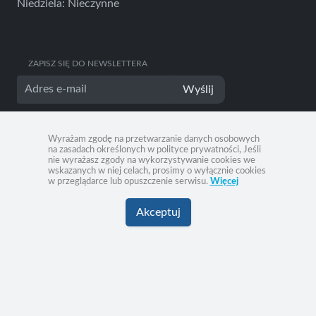
Niedziela: Nieczynne
ZAPISZ SIĘ DO NEWSLETTERA
Wyślij
Wyrażam zgodę na przetwarzanie danych osobowych
na zasadach określonych w polityce prywatności, Jeśli
nie wyrażasz zgody na wykorzystywanie cookies we
wskazanych w niej celach, prosimy o wyłącznie cookies
w przeglądarce lub opuszczenie serwisu.
Więcej
Akceptuj
Dostarczone przez
Vakanza
© Vakanza 2026