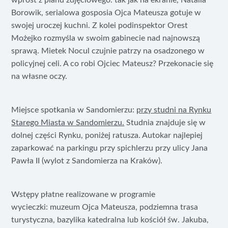
wprost z planu zdjęciowego. tak jak na ekranie, Natalia
Borowik, serialowa gosposia Ojca Mateusza gotuje w
swojej uroczej kuchni. Z kolei podinspektor Orest
Możejko rozmyśla w swoim gabinecie nad najnowszą
sprawą. Mietek Nocul czujnie patrzy na osadzonego w
policyjnej celi. A co robi Ojciec Mateusz? Przekonacie się
na własne oczy.
Miejsce spotkania w Sandomierzu:
przy studni na Rynku
Starego Miasta w Sandomierzu.
Studnia znajduje się w
dolnej części Rynku, poniżej ratusza. Autokar najlepiej
zaparkować na parkingu przy spichlerzu przy ulicy Jana
Pawła II (wylot z Sandomierza na Kraków).
Wstępy płatne realizowane w programie
wycieczki: muzeum Ojca Mateusza, podziemna trasa
turystyczna, bazylika katedralna lub kościół św. Jakuba,