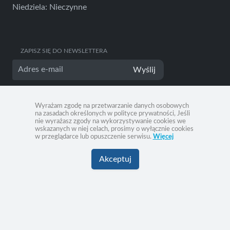
Niedziela: Nieczynne
ZAPISZ SIĘ DO NEWSLETTERA
Wyślij
Wyrażam zgodę na przetwarzanie danych osobowych
na zasadach określonych w polityce prywatności, Jeśli
nie wyrażasz zgody na wykorzystywanie cookies we
wskazanych w niej celach, prosimy o wyłącznie cookies
w przeglądarce lub opuszczenie serwisu.
Więcej
Akceptuj
Dostarczone przez
Vakanza
© Vakanza 2026