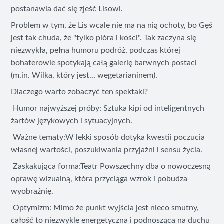
postanawia dać się zjeść Lisowi.
Problem w tym, że Lis wcale nie ma na nią ochoty, bo Gęś
jest tak chuda, że "tylko pióra i kości". Tak zaczyna się
niezwykła, pełna humoru podróż, podczas której
bohaterowie spotykają całą galerię barwnych postaci
(m.in. Wilka, który jest... wegetarianinem).
Dlaczego warto zobaczyć ten spektakl?
Humor najwyższej próby: Sztuka kipi od inteligentnych
żartów językowych i sytuacyjnych.
Ważne tematy:W lekki sposób dotyka kwestii poczucia
własnej wartości, poszukiwania przyjaźni i sensu życia.
Zaskakująca forma:Teatr Powszechny dba o nowoczesną
oprawę wizualną, która przyciąga wzrok i pobudza
wyobraźnię.
Optymizm: Mimo że punkt wyjścia jest nieco smutny,
całość to niezwykle energetyczna i podnosząca na duchu