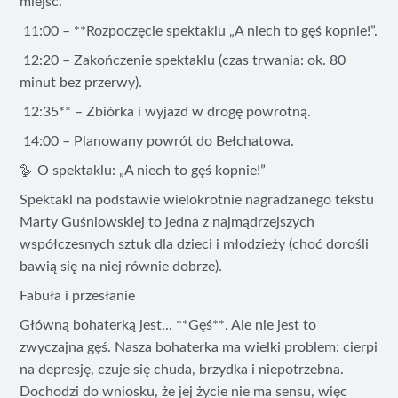
miejsc.
11:00 – **Rozpoczęcie spektaklu „A niech to gęś kopnie!”.
12:20 – Zakończenie spektaklu (czas trwania: ok. 80
minut bez przerwy).
12:35** – Zbiórka i wyjazd w drogę powrotną.
14:00 – Planowany powrót do Bełchatowa.
🪿 O spektaklu: „A niech to gęś kopnie!”
Spektakl na podstawie wielokrotnie nagradzanego tekstu
Marty Guśniowskiej to jedna z najmądrzejszych
współczesnych sztuk dla dzieci i młodzieży (choć dorośli
bawią się na niej równie dobrze).
Fabuła i przesłanie
Główną bohaterką jest... **Gęś**. Ale nie jest to
zwyczajna gęś. Nasza bohaterka ma wielki problem: cierpi
na depresję, czuje się chuda, brzydka i niepotrzebna.
Dochodzi do wniosku, że jej życie nie ma sensu, więc