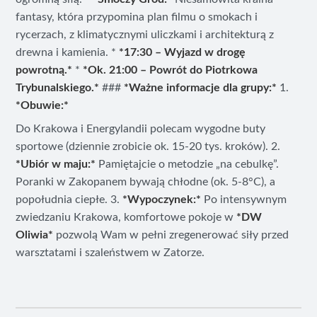
fantasy, która przypomina plan filmu o smokach i
rycerzach, z klimatycznymi uliczkami i architekturą z
drewna i kamienia. *
*17:30 – Wyjazd w drogę
powrotną.*
*
*Ok. 21:00 – Powrót do Piotrkowa
Trybunalskiego.*
###
*Ważne informacje dla grupy:*
1.
*Obuwie:*
Do Krakowa i Energylandii polecam wygodne buty
sportowe (dziennie zrobicie ok. 15-20 tys. kroków). 2.
*Ubiór w maju:*
Pamiętajcie o metodzie „na cebulkę”.
Poranki w Zakopanem bywają chłodne (ok. 5-8°C), a
popołudnia ciepłe. 3.
*Wypoczynek:*
Po intensywnym
zwiedzaniu Krakowa, komfortowe pokoje w
*DW
Oliwia*
pozwolą Wam w pełni zregenerować siły przed
warsztatami i szaleństwem w Zatorze.