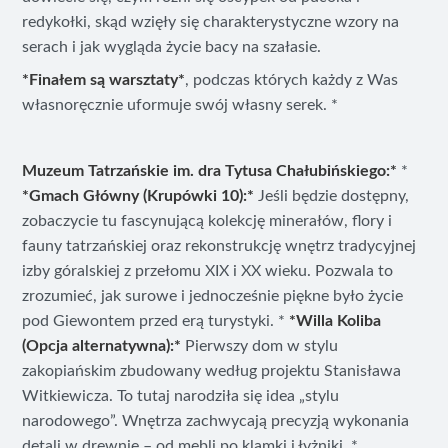
redykołki, skąd wzięły się charakterystyczne wzory na
serach i jak wygląda życie bacy na szałasie.
*Finałem są warsztaty*
, podczas których każdy z Was
własnoręcznie uformuje swój własny serek. *
Muzeum Tatrzańskie im. dra Tytusa Chałubińskiego:*
*
*Gmach Główny (Krupówki 10):*
Jeśli będzie dostępny,
zobaczycie tu fascynującą kolekcję minerałów, flory i
fauny tatrzańskiej oraz rekonstrukcję wnętrz tradycyjnej
izby góralskiej z przełomu XIX i XX wieku. Pozwala to
zrozumieć, jak surowe i jednocześnie piękne było życie
pod Giewontem przed erą turystyki. *
*Willa Koliba
(Opcja alternatywna):*
Pierwszy dom w stylu
zakopiańskim zbudowany według projektu Stanisława
Witkiewicza. To tutaj narodziła się idea „stylu
narodowego”. Wnętrza zachwycają precyzją wykonania
detali w drewnie – od mebli po klamki i łyżniki. *