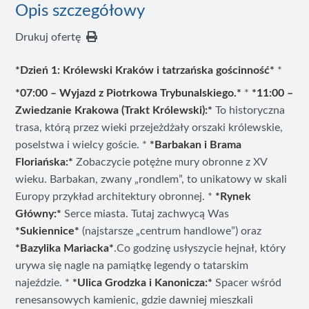
Opis szczegółowy
Drukuj ofertę
*Dzień 1: Królewski Kraków i tatrzańska gościnność*
*
*07:00 – Wyjazd z Piotrkowa Trybunalskiego.*
*
*11:00 –
Zwiedzanie Krakowa (Trakt Królewski):*
To historyczna
trasa, którą przez wieki przejeżdżały orszaki królewskie,
poselstwa i wielcy goście. *
*Barbakan i Brama
Floriańska:*
Zobaczycie potężne mury obronne z XV
wieku. Barbakan, zwany „rondlem”, to unikatowy w skali
Europy przykład architektury obronnej. *
*Rynek
Główny:*
Serce miasta. Tutaj zachwycą Was
*Sukiennice*
(najstarsze „centrum handlowe”) oraz
*Bazylika Mariacka*
.Co godzinę usłyszycie hejnał, który
urywa się nagle na pamiątkę legendy o tatarskim
najeździe. *
*Ulica Grodzka i Kanonicza:*
Spacer wśród
renesansowych kamienic, gdzie dawniej mieszkali