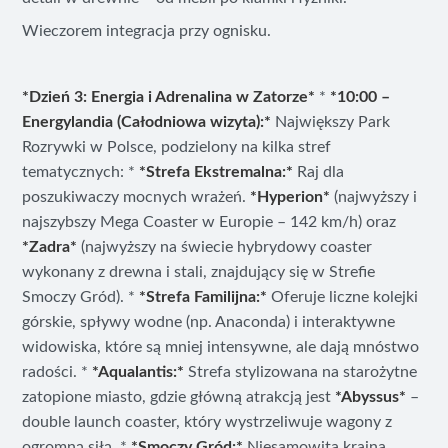
Wieczorem integracja przy ognisku.
*Dzień 3: Energia i Adrenalina w Zatorze*
*
*10:00 –
Energylandia (Całodniowa wizyta):*
Największy Park
Rozrywki w Polsce, podzielony na kilka stref
tematycznych: *
*Strefa Ekstremalna:*
Raj dla
poszukiwaczy mocnych wrażeń.
*Hyperion*
(najwyższy i
najszybszy Mega Coaster w Europie – 142 km/h) oraz
*Zadra*
(najwyższy na świecie hybrydowy coaster
wykonany z drewna i stali, znajdujący się w Strefie
Smoczy Gród). *
*Strefa Familijna:*
Oferuje liczne kolejki
górskie, spływy wodne (np. Anaconda) i interaktywne
widowiska, które są mniej intensywne, ale dają mnóstwo
radości. *
*Aqualantis:*
Strefa stylizowana na starożytne
zatopione miasto, gdzie główną atrakcją jest
*Abyssus*
–
double launch coaster, który wystrzeliwuje wagony z
ogromną siłą. *
*Smoczy Gród:*
Niesamowita kraina