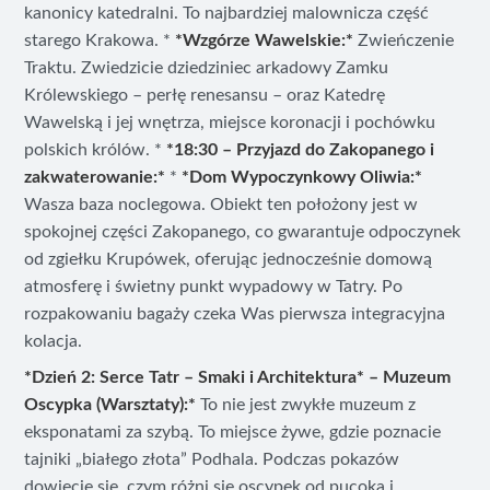
kanonicy katedralni. To najbardziej malownicza część
starego Krakowa. *
*Wzgórze Wawelskie:*
Zwieńczenie
Traktu. Zwiedzicie dziedziniec arkadowy Zamku
Królewskiego – perłę renesansu – oraz Katedrę
Wawelską i jej wnętrza, miejsce koronacji i pochówku
polskich królów. *
*18:30 – Przyjazd do Zakopanego i
zakwaterowanie:*
*
*Dom Wypoczynkowy Oliwia:*
Wasza baza noclegowa. Obiekt ten położony jest w
spokojnej części Zakopanego, co gwarantuje odpoczynek
od zgiełku Krupówek, oferując jednocześnie domową
atmosferę i świetny punkt wypadowy w Tatry. Po
rozpakowaniu bagaży czeka Was pierwsza integracyjna
kolacja.
*Dzień 2: Serce Tatr – Smaki i Architektura* – Muzeum
Oscypka (Warsztaty):*
To nie jest zwykłe muzeum z
eksponatami za szybą. To miejsce żywe, gdzie poznacie
tajniki „białego złota” Podhala. Podczas pokazów
dowiecie się, czym różni się oscypek od pucoka i