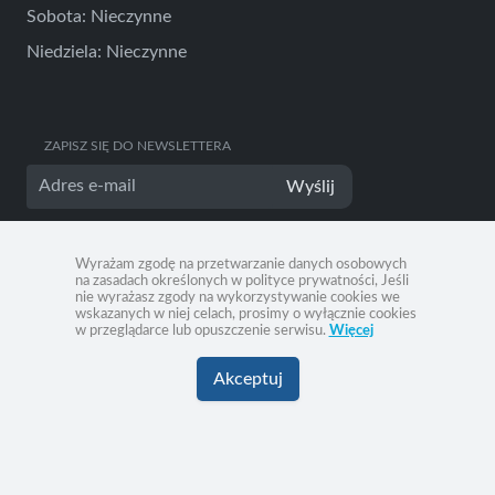
Sobota: Nieczynne
Niedziela: Nieczynne
ZAPISZ SIĘ DO NEWSLETTERA
Wyślij
Wyrażam zgodę na przetwarzanie danych osobowych
na zasadach określonych w polityce prywatności, Jeśli
nie wyrażasz zgody na wykorzystywanie cookies we
wskazanych w niej celach, prosimy o wyłącznie cookies
w przeglądarce lub opuszczenie serwisu.
Więcej
Akceptuj