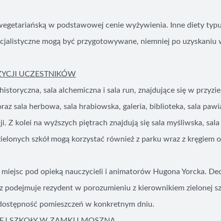
getariańską w podstawowej cenie wyżywienia. Inne diety typu
cjalistyczne mogą być przygotowywane, niemniej po uzyskaniu 
ZYCJI UCZESTNIKÓW
istoryczna, sala alchemiczna i sala run, znajdujące się w przyz
raz sala herbowa, sala hrabiowska, galeria, biblioteka, sala pawia
i. Z kolei na wyższych piętrach znajdują się sala myśliwska, sal
ielonych szkół mogą korzystać również z parku wraz z kręgiem
 miejsc pod opieką nauczycieli i animatorów Hugona Yorcka. De
ez podejmuje rezydent w porozumieniu z kierownikiem zielonej sz
 dostępność pomieszczeń w konkretnym dniu.
EJ SZKOŁY W ZAMKU MOSZNA