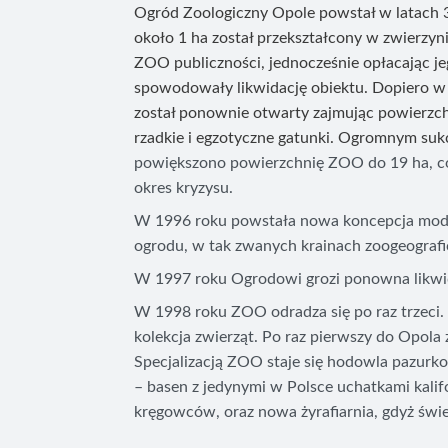
Ogród Zoologiczny Opole powstał w latach 
około 1 ha został przekształcony w zwierzy
ZOO publiczności, jednocześnie opłacając je
spowodowały likwidację obiektu. Dopiero w
został ponownie otwarty zajmując powierzch
rzadkie i egzotyczne gatunki. Ogromnym sukc
powiększono powierzchnię ZOO do 19 ha, co 
okres kryzysu.
W 1996 roku powstała nowa koncepcja mode
ogrodu, w tak zwanych krainach zoogeografi
W 1997 roku Ogrodowi grozi ponowna likwidac
W 1998 roku ZOO odradza się po raz trzeci
kolekcja zwierząt. Po raz pierwszy do Opola
Specjalizacją ZOO staje się hodowla pazurk
– basen z jedynymi w Polsce uchatkami kali
kręgowców, oraz nowa żyrafiarnia, gdyż świet