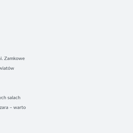
śni. Zamkowe
światów
ych salach
zara – warto