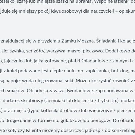
rzesełko, szafę lub mniejsze szafki na ubrania. Wspólne łazienki 
ajduje się mniejszy pokój (dwuosobowy) dla nauczycieli – opieku
, znajdującej się w przyziemiu Zamku Moszna. Śniadania i kolacj
 się: szynka, ser żółty, warzywa, masło, pieczywo. Dodatkowo d
, jajecznica lub jajka gotowane, płatki śniadaniowe z zimnym i 
i z kolei podawane jest ciepłe danie, np. zapiekanka, hot-dog, 
 są napoje: woda niegazowana, soki. Można korzystać również z
óżnych smaków. Obiady są zawsze dwudaniowe: zupa podawana w
: dodatek skrobiowy (ziemniaki lub kluseczki / frytki itp.), dod
.) oraz mięso (typu: kotleciki drobiowe lub wieprzowe / pieczeń
lub drugie danie w formie np. gołąbków lub pierogów. Do obiad
ie Szkoły czy Klienta możemy dostarczyć jadłospis do konkretne