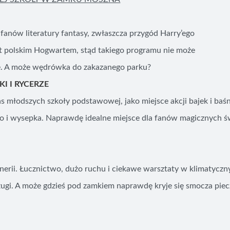
 fanów literatury fantasy, zwłaszcza przygód Harry’ego
t polskim Hogwartem, stąd takiego programu nie może
eże. A może wędrówka do zakazanego parku?
I I RYCERZE
 młodszych szkoły podstawowej, jako miejsce akcji bajek i ba
orko i wysepka. Naprawdę idealne miejsce dla fanów magicznych 
erii. Łucznictwo, dużo ruchu i ciekawe warsztaty w klimatyczn
ugi. A może gdzieś pod zamkiem naprawdę kryje się smocza piec