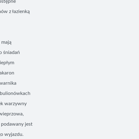
dostępne
nów z łazienką
e mają
o śniadań
ciepłym
makaron
 warnika
 bulionówkach
atek warzywny
 wieprzowa,
u podawany jest
go wyjazdu.