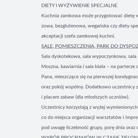
DIETY I WYŻYWIENIE SPECJALNE
Kuchnia zamkowa może przygotować dietę we
zowa, bezglutenowa, wegańska czy diety spe
akceptacji szefa zamkowej kuchni.
SALE, POMIESZCZENIA, PARK DO DYSPO
Sala dyskotekowa, sala wypoczynkowa, sala h
Moszna, kawiarnia i sala biała – na parterze o
Pana, mieszczące się na pierwszej kondygnacj
oraz pokój wspólny. Dodatkowo uczestnicy z
i placem zabaw (dla młodszych uczniów).
Uczestnicy korzystają z wyżej wymienionych
co do miejsca organizacji warsztatów i impr
pod uwagę liczebność grupy, porę dnia oraz
WYBÓR PROGRAMÓW W CZASIE ZIELON