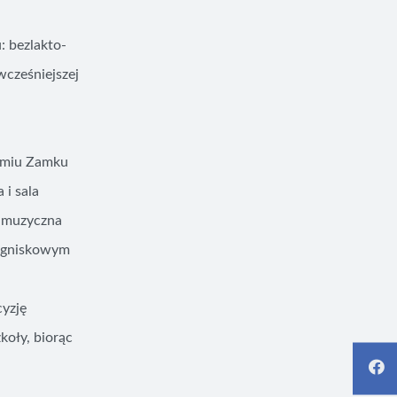
: bezlakto-
wcześniejszej
iemiu Zamku
 i sala
a muzyczna
 ogniskowym
cyzję
koły, biorąc