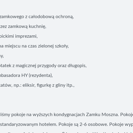
u zamkowego z całodobową ochroną,
zez zamkową kuchnię,
pickimi imprezami,
na miejscu na czas zielonej szkoły,
y,
tatek z magicznej przygody oraz długopis,
basadora HY (rezydenta),
w, np.: eliksir, figurkę z gliny itp.,
aliśmy pokoje na wyższych kondygnacjach Zamku Moszna. Pokoje
st standaryzowanym hotelem. Pokoje są 2-6 osobowe. Pokoje wy