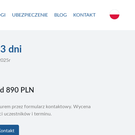
GI
UBEZPIECZENIE
BLOG
KONTAKT
3 dni
2025r
od
890 PLN
biurem przez formularz kontaktowy. Wycena
ści uczestników i terminu.
ontakt