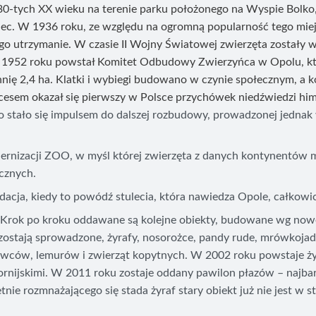
30-tych XX wieku na terenie parku położonego na Wyspie Bolko
niec. W 1936 roku, ze względu na ogromną popularność tego mie
go utrzymanie. W czasie II Wojny Światowej zwierzęta zostały w
 1952 roku powstał Komitet Odbudowy Zwierzyńca w Opolu, kt
nię 2,4 ha. Klatki i wybiegi budowano w czynie społecznym, a 
esem okazał się pierwszy w Polsce przychówek niedźwiedzi himal
stało się impulsem do dalszej rozbudowy, prowadzonej jednak w
rnizacji ZOO, w myśl której zwierzęta z danych kontynentów 
cznych.
ja, kiedy to powódź stulecia, która nawiedza Opole, całkowicie
. Krok po kroku oddawane są kolejne obiekty, budowane wg now
 zostają sprowadzone, żyrafy, nosorożce, pandy rude, mrówkojady
owców, lemurów i zwierząt kopytnych. W 2002 roku powstaje żyr
fornijskimi. W 2011 roku zostaje oddany pawilon płazów – najba
nie rozmnażającego się stada żyraf stary obiekt już nie jest w s