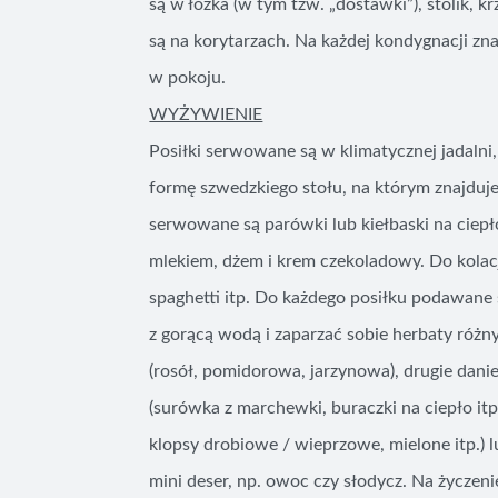
są w łóżka (w tym tzw. „dostawki”), stolik, k
są na korytarzach. Na każdej kondygnacji zn
w pokoju.
WYŻYWIENIE
Posiłki serwowane są w klimatycznej jadalni
formę szwedzkiego stołu, na którym znajduje
serwowane są parówki lub kiełbaski na ciepło
mlekiem, dżem i krem czekoladowy. Do kolacj
spaghetti itp. Do każdego posiłku podawane
z gorącą wodą i zaparzać sobie herbaty r
(rosół, pomidorowa, jarzynowa), drugie danie
(surówka z marchewki, buraczki na ciepło itp
klopsy drobiowe / wieprzowe, mielone itp.) 
mini deser, np. owoc czy słodycz. Na życzen