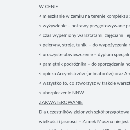
W CENIE
˂ mieszkanie w zamku na terenie kompleks
˂ wyżywienie – potrawy przygotowywane pr
˂ czas wypełniony warsztatami, zajęciami i e
˂ peleryny, stroje, tuniki – do wypożyczenia 
˂ uroczyste obwieszczenie – dyplom specjaln
˂ pamiętnik podróżnika – do sporządzania no
˂ opieka Arcymistrzów (animatorów) oraz Am
˂ wszystko to, co stworzysz w trakcie warsztató
˂ ubezpieczenie NNW.
ZAKWATEROWANIE
Dla uczestników zielonych szkół przygotow
wielkości i jasności – Zamek Moszna nie je