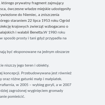
, którego prywatny fragment zajmujący
jsca, ówczesne władze miejskie udostępniły
ywiezione do Niemiec, a zniszczenia
órego staraniem 22 lipca 1953 roku Ogród
kolekcję krajowych zwierząt wzbogacano o
ajskich i walabii Benetta.
W 1980 roku
 sposób prosty i tani gdyż przypadła na
mają być eksponowane na jednym obszarze
 niszczy jego teren i obiekty.
ej koncepcji. Przebudowywana jest również
 oraz różne gatunki małp i małpiatek.
afiarnia, w 2005 – wybieg goryli, a w 2007
rdziej zagrożonej wyginięciem gromady
tanie pomieścić.